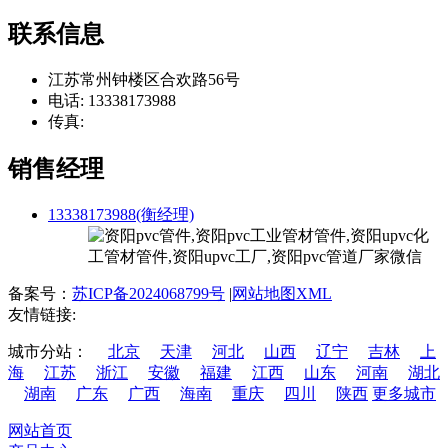
联系信息
江苏常州钟楼区合欢路56号
电话: 13338173988
传真:
销售经理
13338173988(衡经理)
备案号：
苏ICP备2024068799号
|
网站地图XML
友情链接:
城市分站：
北京
天津
河北
山西
辽宁
吉林
上
海
江苏
浙江
安徽
福建
江西
山东
河南
湖北
湖南
广东
广西
海南
重庆
四川
陕西
更多城市
网站首页