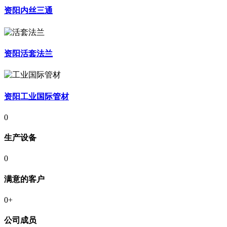
资阳内丝三通
资阳活套法兰
资阳工业国际管材
0
生产设备
0
满意的客户
0
+
公司成员