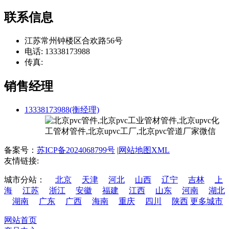
联系信息
江苏常州钟楼区合欢路56号
电话: 13338173988
传真:
销售经理
13338173988(衡经理)
备案号：
苏ICP备2024068799号
|
网站地图XML
友情链接:
城市分站：
北京
天津
河北
山西
辽宁
吉林
上
海
江苏
浙江
安徽
福建
江西
山东
河南
湖北
湖南
广东
广西
海南
重庆
四川
陕西
更多城市
网站首页