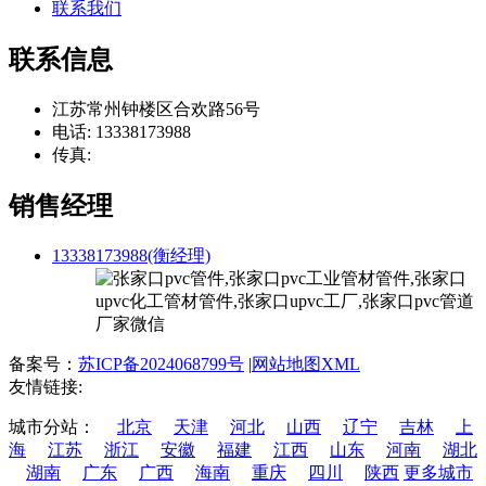
联系我们
联系信息
江苏常州钟楼区合欢路56号
电话: 13338173988
传真:
销售经理
13338173988(衡经理)
备案号：
苏ICP备2024068799号
|
网站地图XML
友情链接:
城市分站：
北京
天津
河北
山西
辽宁
吉林
上
海
江苏
浙江
安徽
福建
江西
山东
河南
湖北
湖南
广东
广西
海南
重庆
四川
陕西
更多城市