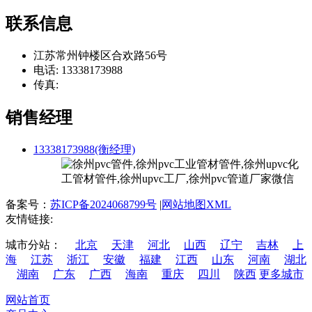
联系信息
江苏常州钟楼区合欢路56号
电话: 13338173988
传真:
销售经理
13338173988(衡经理)
备案号：
苏ICP备2024068799号
|
网站地图XML
友情链接:
城市分站：
北京
天津
河北
山西
辽宁
吉林
上
海
江苏
浙江
安徽
福建
江西
山东
河南
湖北
湖南
广东
广西
海南
重庆
四川
陕西
更多城市
网站首页