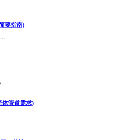
简要指南)
··
流体管道需求)