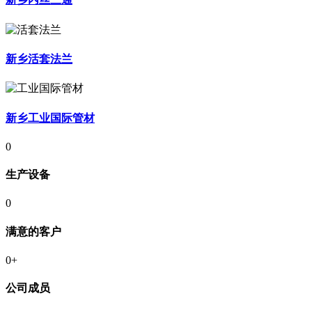
新乡活套法兰
新乡工业国际管材
0
生产设备
0
满意的客户
0
+
公司成员