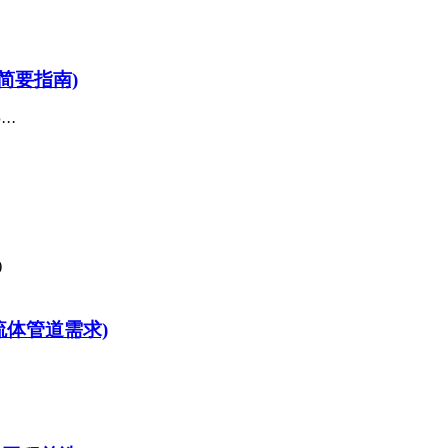
简要指南)
··
流体管道需求)