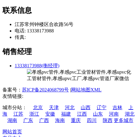
联系信息
江苏常州钟楼区合欢路56号
电话: 13338173988
传真:
销售经理
13338173988(衡经理)
备案号：
苏ICP备2024068799号
|
网站地图XML
友情链接:
城市分站：
北京
天津
河北
山西
辽宁
吉林
上
海
江苏
浙江
安徽
福建
江西
山东
河南
湖北
湖南
广东
广西
海南
重庆
四川
陕西
更多城市
网站首页