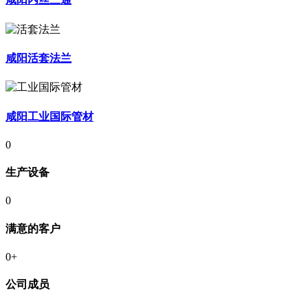
咸阳活套法兰
咸阳工业国际管材
0
生产设备
0
满意的客户
0
+
公司成员