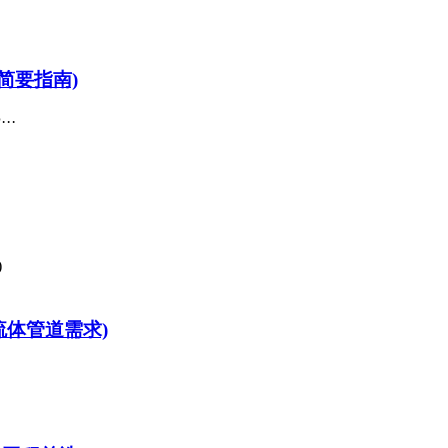
简要指南)
··
流体管道需求)