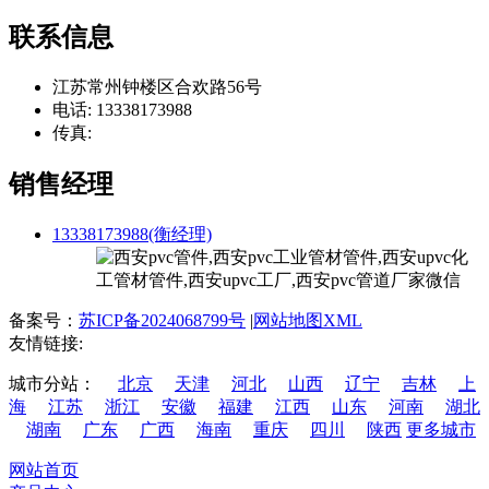
联系信息
江苏常州钟楼区合欢路56号
电话: 13338173988
传真:
销售经理
13338173988(衡经理)
备案号：
苏ICP备2024068799号
|
网站地图XML
友情链接:
城市分站：
北京
天津
河北
山西
辽宁
吉林
上
海
江苏
浙江
安徽
福建
江西
山东
河南
湖北
湖南
广东
广西
海南
重庆
四川
陕西
更多城市
网站首页