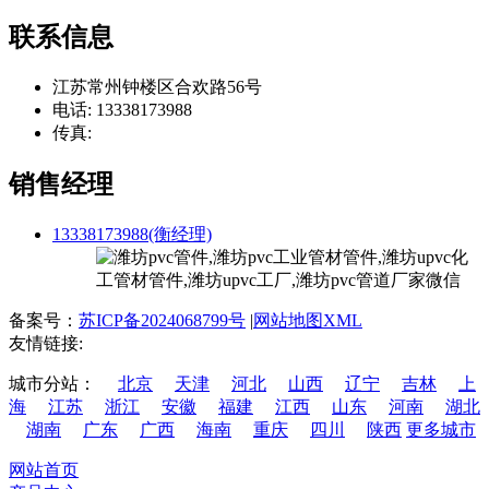
联系信息
江苏常州钟楼区合欢路56号
电话: 13338173988
传真:
销售经理
13338173988(衡经理)
备案号：
苏ICP备2024068799号
|
网站地图XML
友情链接:
城市分站：
北京
天津
河北
山西
辽宁
吉林
上
海
江苏
浙江
安徽
福建
江西
山东
河南
湖北
湖南
广东
广西
海南
重庆
四川
陕西
更多城市
网站首页