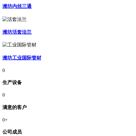
潍坊内丝三通
潍坊活套法兰
潍坊工业国际管材
0
生产设备
0
满意的客户
0
+
公司成员