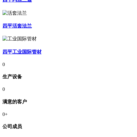
四平活套法兰
四平工业国际管材
0
生产设备
0
满意的客户
0
+
公司成员