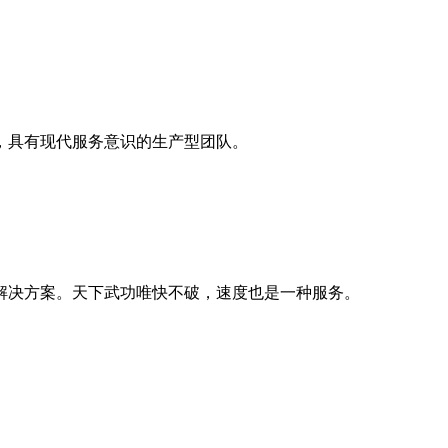
，具有现代服务意识的生产型团队。
解决方案。天下武功唯快不破，速度也是一种服务。