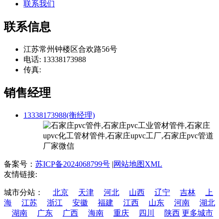
联系我们
联系信息
江苏常州钟楼区合欢路56号
电话: 13338173988
传真:
销售经理
13338173988(衡经理)
备案号：
苏ICP备2024068799号
|
网站地图XML
友情链接:
城市分站：
北京
天津
河北
山西
辽宁
吉林
上
海
江苏
浙江
安徽
福建
江西
山东
河南
湖北
湖南
广东
广西
海南
重庆
四川
陕西
更多城市