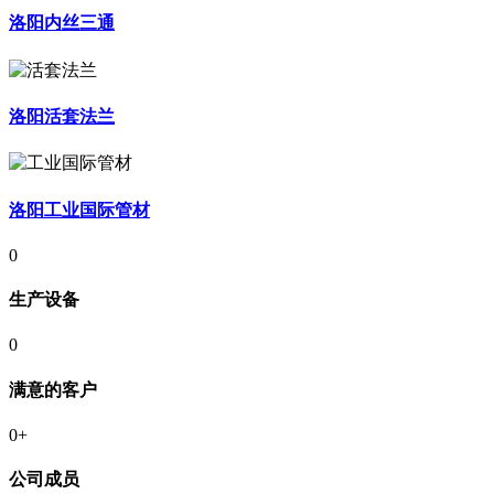
洛阳内丝三通
洛阳活套法兰
洛阳工业国际管材
0
生产设备
0
满意的客户
0
+
公司成员