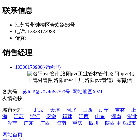
联系信息
江苏常州钟楼区合欢路56号
电话: 13338173988
传真:
销售经理
13338173988(衡经理)
备案号：
苏ICP备2024068799号
|
网站地图XML
友情链接:
城市分站：
北京
天津
河北
山西
辽宁
吉林
上
海
江苏
浙江
安徽
福建
江西
山东
河南
湖北
湖南
广东
广西
海南
重庆
四川
陕西
更多城市
网站首页