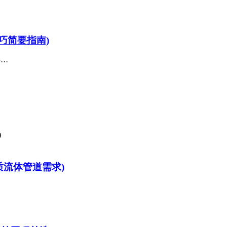
巧简要指南)
··
质流体管道需求)