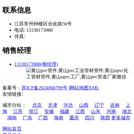
联系信息
江苏常州钟楼区合欢路56号
电话: 13338173988
传真:
销售经理
13338173988(衡经理)
备案号：
苏ICP备2024068799号
|
网站地图XML
友情链接:
城市分站：
北京
天津
河北
山西
辽宁
吉林
上
海
江苏
浙江
安徽
福建
江西
山东
河南
湖北
湖南
广东
广西
海南
重庆
四川
陕西
更多城市
网站首页