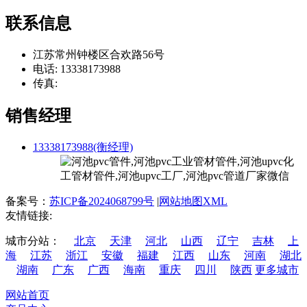
联系信息
江苏常州钟楼区合欢路56号
电话: 13338173988
传真:
销售经理
13338173988(衡经理)
备案号：
苏ICP备2024068799号
|
网站地图XML
友情链接:
城市分站：
北京
天津
河北
山西
辽宁
吉林
上
海
江苏
浙江
安徽
福建
江西
山东
河南
湖北
湖南
广东
广西
海南
重庆
四川
陕西
更多城市
网站首页