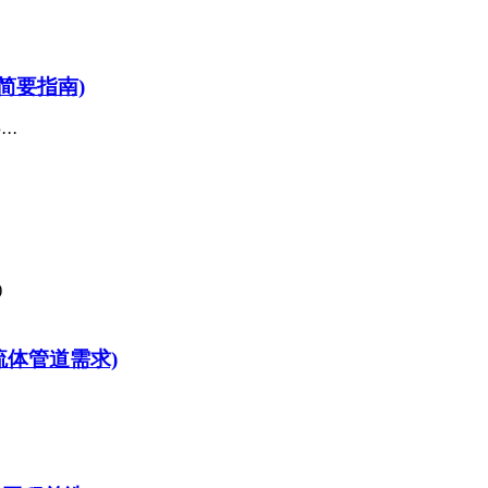
简要指南)
··
流体管道需求)