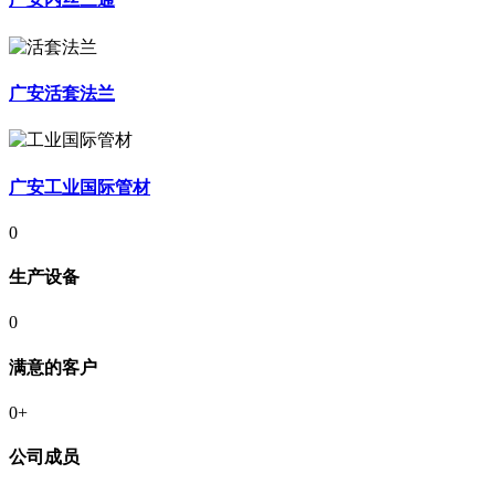
广安活套法兰
广安工业国际管材
0
生产设备
0
满意的客户
0
+
公司成员