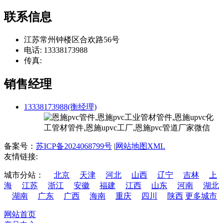
联系信息
江苏常州钟楼区合欢路56号
电话: 13338173988
传真:
销售经理
13338173988(衡经理)
备案号：
苏ICP备2024068799号
|
网站地图XML
友情链接:
城市分站：
北京
天津
河北
山西
辽宁
吉林
上
海
江苏
浙江
安徽
福建
江西
山东
河南
湖北
湖南
广东
广西
海南
重庆
四川
陕西
更多城市
网站首页