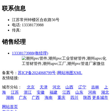
联系信息
江苏常州钟楼区合欢路56号
电话: 13338173988
传真:
销售经理
13338173988(衡经理)
备案号：
苏ICP备2024068799号
|
网站地图XML
友情链接:
城市分站：
北京
天津
河北
山西
辽宁
吉林
上
海
江苏
浙江
安徽
福建
江西
山东
河南
湖北
湖南
广东
广西
海南
重庆
四川
陕西
更多城市
网站首页