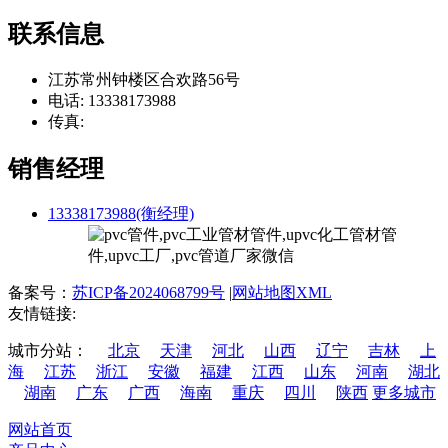
联系信息
江苏常州钟楼区合欢路56号
电话: 13338173988
传真:
销售经理
13338173988(衡经理)
备案号：
苏ICP备2024068799号
|
网站地图XML
友情链接:
城市分站：
北京
天津
河北
山西
辽宁
吉林
上
海
江苏
浙江
安徽
福建
江西
山东
河南
湖北
湖南
广东
广西
海南
重庆
四川
陕西
更多城市
网站首页