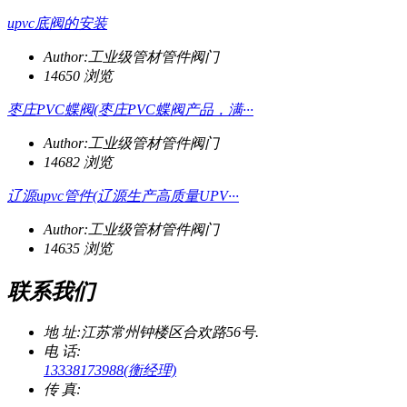
upvc底阀的安装
Author:工业级管材管件阀门
14650 浏览
枣庄PVC蝶阀(枣庄PVC蝶阀产品，满···
Author:工业级管材管件阀门
14682 浏览
辽源upvc管件(辽源生产高质量UPV···
Author:工业级管材管件阀门
14635 浏览
联系我们
地 址:
江苏常州钟楼区合欢路56号.
电 话:
13338173988(衡经理)
传 真: