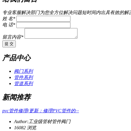
专业客服解决部门为您全方位解决问题短时间内出具有效的解
姓 名*
电 话*
留言内容*
提 交
产品中心
阀门系列
管件系列
管道系列
新闻推荐
pvc管件修理(更新：修理PVC管件的···
Author:工业级管材管件阀门
16082 浏览