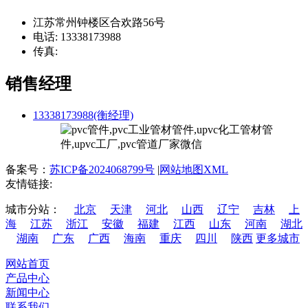
江苏常州钟楼区合欢路56号
电话: 13338173988
传真:
销售经理
13338173988(衡经理)
备案号：
苏ICP备2024068799号
|
网站地图XML
友情链接:
城市分站：
北京
天津
河北
山西
辽宁
吉林
上
海
江苏
浙江
安徽
福建
江西
山东
河南
湖北
湖南
广东
广西
海南
重庆
四川
陕西
更多城市
网站首页
产品中心
新闻中心
联系我们