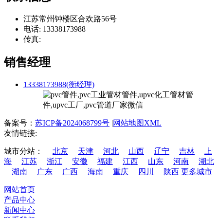
江苏常州钟楼区合欢路56号
电话: 13338173988
传真:
销售经理
13338173988(衡经理)
备案号：
苏ICP备2024068799号
|
网站地图XML
友情链接:
城市分站：
北京
天津
河北
山西
辽宁
吉林
上
海
江苏
浙江
安徽
福建
江西
山东
河南
湖北
湖南
广东
广西
海南
重庆
四川
陕西
更多城市
网站首页
产品中心
新闻中心