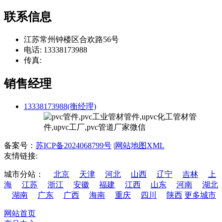
联系信息
江苏常州钟楼区合欢路56号
电话: 13338173988
传真:
销售经理
13338173988(衡经理)
备案号：
苏ICP备2024068799号
|
网站地图XML
友情链接:
城市分站：
北京
天津
河北
山西
辽宁
吉林
上
海
江苏
浙江
安徽
福建
江西
山东
河南
湖北
湖南
广东
广西
海南
重庆
四川
陕西
更多城市
网站首页