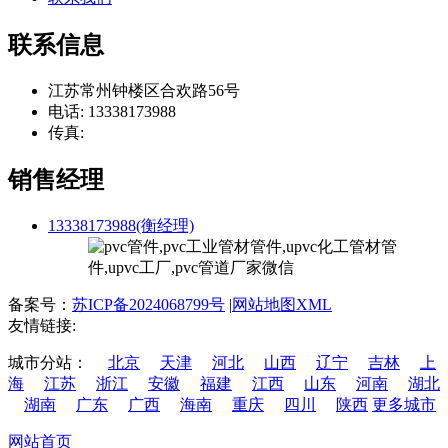
联系信息
江苏常州钟楼区合欢路56号
电话: 13338173988
传真:
销售经理
13338173988(衡经理)
备案号：
苏ICP备2024068799号
|
网站地图XML
友情链接:
城市分站：
北京
天津
河北
山西
辽宁
吉林
上
海
江苏
浙江
安徽
福建
江西
山东
河南
湖北
湖南
广东
广西
海南
重庆
四川
陕西
更多城市
网站首页